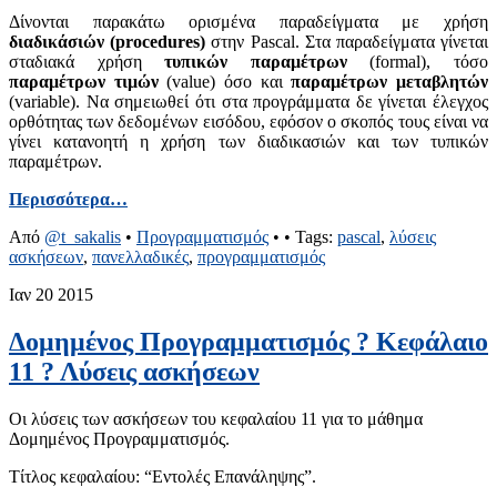
Δίνονται παρακάτω ορισμένα παραδείγματα με χρήση
διαδικάσιών (procedures)
στην Pascal. Στα παραδείγματα γίνεται
σταδιακά χρήση
τυπικών παραμέτρων
(formal), τόσο
παραμέτρων τιμών
(value) όσο και
παραμέτρων μεταβλητών
(variable). Να σημειωθεί ότι στα προγράμματα δε γίνεται έλεγχος
ορθότητας των δεδομένων εισόδου, εφόσον ο σκοπός τους είναι να
γίνει κατανοητή η χρήση των διαδικασιών και των τυπικών
παραμέτρων.
Περισσότερα…
Από
@t_sakalis
•
Προγραμματισμός
•
• Tags:
pascal
,
λύσεις
ασκήσεων
,
πανελλαδικές
,
προγραμματισμός
Ιαν
20
2015
Δομημένος Προγραμματισμός ? Κεφάλαιο
11 ? Λύσεις ασκήσεων
Οι λύσεις των ασκήσεων του κεφαλαίου 11 για το μάθημα
Δομημένος Προγραμματισμός.
Τίτλος κεφαλαίου: “Εντολές Επανάληψης”.