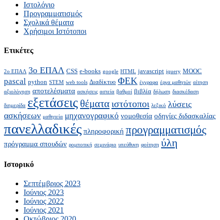
Ιστολόγιο
Προγραμματισμός
Σχολικά θέματα
Χρήσιμοι Ιστότοποι
Ετικέτες
3ο ΕΠΑΛ
CSS
e-books
javascript
MOOC
2ο ΕΠΑΛ
google
HTML
jquery
ΦΕΚ
pascal
python
Διαδίκτυο
STEM
web tools
έγγραφα
έργα μαθητών
αίτηση
αποτελέσματα
βιβλία
αξιολόγηση
ασκήσεις
αστεία
βαθμοί
δήλωση
διασκέδαση
εξετάσεις
θέματα
ιστότοποι
λύσεις
διημερίδα
λεξικό
ασκήσεων
μηχανογραφικό
νομοθεσία
οδηγίες διδασκαλίας
μαθητεία
πανελλαδικές
προγραμματισμός
πληροφορική
ύλη
πρόγραμμα σπουδών
ρομποτική
σεμινάριο
υπεύθυνη
φοίτηση
Ιστορικό
Σεπτέμβριος 2023
Ιούνιος 2023
Ιούνιος 2022
Ιούνιος 2021
Οκτώβριος 2020