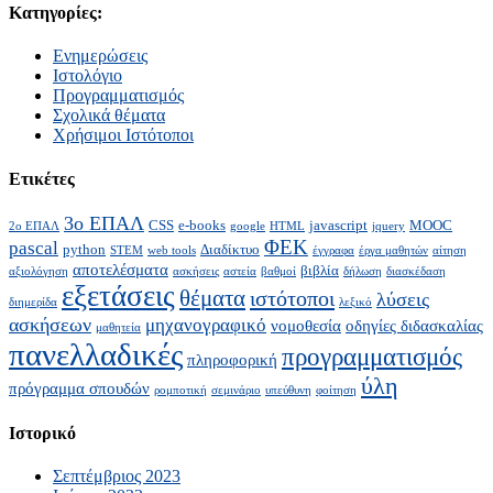
Κατηγορίες:
Ενημερώσεις
Ιστολόγιο
Προγραμματισμός
Σχολικά θέματα
Χρήσιμοι Ιστότοποι
Ετικέτες
3ο ΕΠΑΛ
CSS
e-books
javascript
MOOC
2ο ΕΠΑΛ
google
HTML
jquery
ΦΕΚ
pascal
python
Διαδίκτυο
STEM
web tools
έγγραφα
έργα μαθητών
αίτηση
αποτελέσματα
βιβλία
αξιολόγηση
ασκήσεις
αστεία
βαθμοί
δήλωση
διασκέδαση
εξετάσεις
θέματα
ιστότοποι
λύσεις
διημερίδα
λεξικό
ασκήσεων
μηχανογραφικό
νομοθεσία
οδηγίες διδασκαλίας
μαθητεία
πανελλαδικές
προγραμματισμός
πληροφορική
ύλη
πρόγραμμα σπουδών
ρομποτική
σεμινάριο
υπεύθυνη
φοίτηση
Ιστορικό
Σεπτέμβριος 2023