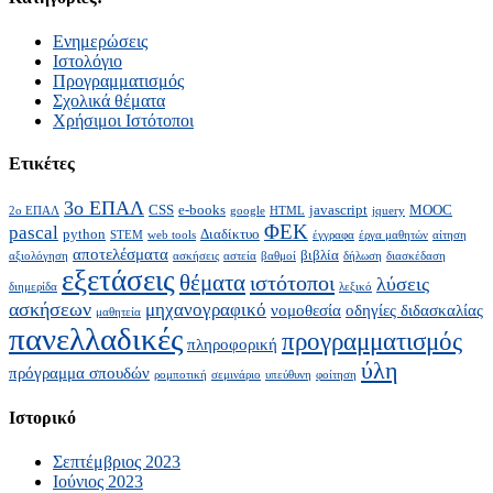
Ενημερώσεις
Ιστολόγιο
Προγραμματισμός
Σχολικά θέματα
Χρήσιμοι Ιστότοποι
Ετικέτες
3ο ΕΠΑΛ
CSS
e-books
javascript
MOOC
2ο ΕΠΑΛ
google
HTML
jquery
ΦΕΚ
pascal
python
Διαδίκτυο
STEM
web tools
έγγραφα
έργα μαθητών
αίτηση
αποτελέσματα
βιβλία
αξιολόγηση
ασκήσεις
αστεία
βαθμοί
δήλωση
διασκέδαση
εξετάσεις
θέματα
ιστότοποι
λύσεις
διημερίδα
λεξικό
ασκήσεων
μηχανογραφικό
νομοθεσία
οδηγίες διδασκαλίας
μαθητεία
πανελλαδικές
προγραμματισμός
πληροφορική
ύλη
πρόγραμμα σπουδών
ρομποτική
σεμινάριο
υπεύθυνη
φοίτηση
Ιστορικό
Σεπτέμβριος 2023
Ιούνιος 2023