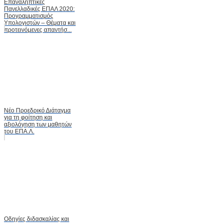
Επαναληπτικές
Πανελλαδικές ΕΠΑΛ 2020:
Προγραμματισμός
Υπολογιστών – Θέματα και
προτεινόμενες απαντήσ...
Νέο Προεδρικό Διάταγμα
για τη φοίτηση και
αξιολόγηση των μαθητών
του ΕΠΑ.Λ.
Οδηγίες διδασκαλίας και