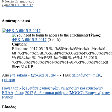
διδακτέα ύλη Δημοτικού
Σχολείου ΤΠΕ 2016-17
Διαθέσιμο υλικό
Τίτλος
:
ΦΕΚ Α 68/15-5-2017
(0 click)
Caption
:
Filename
: 2017-05-15-%cf%86%ce%b5%ce%ba-%ce%b1-
68_%cf%84%cf%81%ce%bf%cf%80%ce%bf%cf%80%ce%bf
%cf%84%ce%bf%cf%85-%cf%80-%ce%b4-56-2016-
%cf%86%ce%b5%ce%ba-%ce%b1-91-%cf%86%ce%bf.pdf
Size
: 314 KB
Από
@t_sakalis
•
Σχολικά θέματα
•
• Tags:
αξιολόγηση
,
ΦΕΚ
,
φοίτηση
Πανελλαδικές εξετάσεις υποψηφίων ημερησίων και εσπερινών
ΕΠΑΛ, έτους 2017
Διαδικτυακό μάθημα (MOOC): Εισαγωγή στην
Python
Είσοδος