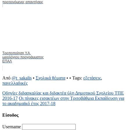
προτεινόμενες απαντήσεις
Τροποποίηση Υ.Α.
ωρολόγιου προγράμματος
ΕΠΑΛ
Από
@t_sakalis
•
Σχολικά θέματα
•
• Tags:
εξετάσεις
,
πανελλαδικές
Οδηγίες διδασκαλίας και διδακτέα ύλη Δημοτικού Σχολείου ΤΠΕ
2016-17
Οι πίνακες εισακτέων στην Τριτοβάθμια Εκπαίδευση για
το ακαδημαϊκό έτος 2017-18
Είσοδος
Username