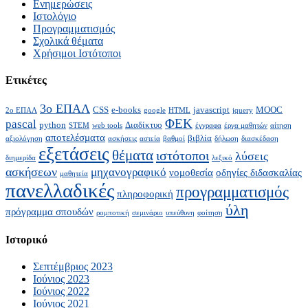
Ενημερώσεις
Ιστολόγιο
Προγραμματισμός
Σχολικά θέματα
Χρήσιμοι Ιστότοποι
Ετικέτες
3ο ΕΠΑΛ
CSS
e-books
javascript
MOOC
2ο ΕΠΑΛ
google
HTML
jquery
ΦΕΚ
pascal
python
Διαδίκτυο
STEM
web tools
έγγραφα
έργα μαθητών
αίτηση
αποτελέσματα
βιβλία
αξιολόγηση
ασκήσεις
αστεία
βαθμοί
δήλωση
διασκέδαση
εξετάσεις
θέματα
ιστότοποι
λύσεις
διημερίδα
λεξικό
ασκήσεων
μηχανογραφικό
νομοθεσία
οδηγίες διδασκαλίας
μαθητεία
πανελλαδικές
προγραμματισμός
πληροφορική
ύλη
πρόγραμμα σπουδών
ρομποτική
σεμινάριο
υπεύθυνη
φοίτηση
Ιστορικό
Σεπτέμβριος 2023
Ιούνιος 2023
Ιούνιος 2022
Ιούνιος 2021