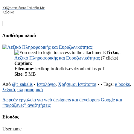
Χτίζοντας έναν Γαλαξία Με
Κώδικα
Διαθέσιμο υλικό
Τίτλος
:
Λεξικό Πληροφορικής και Ευρυζωνικότητας
(7 clicks)
Caption
:
Filename
: lexikopliroforikis-evrizonikotitas.pdf
Size
: 5 MB
Από
@t_sakalis
•
Ιστολόγιο
,
Χρήσιμοι Ιστότοποι
•
• Tags:
e-books
,
λεξικό
,
πληροφορική
Δωρεάν εργαλεία για web designers και developers
Google και
“παράξενες” αναζητήσεις
Είσοδος
Username