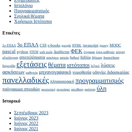
Ενημερώσεις
Ιστολόγιο
Προγραμματισμός
Σχολικά θέματα
Χρήσιμοι Ιστότοποι
Ετικέτες
3ο ΕΠΑΛ
CSS
e-books
javascript
MOOC
2ο ΕΠΑΛ
google
HTML
jquery
ΦΕΚ
pascal
python
Διαδίκτυο
STEM
web tools
έγγραφα
έργα μαθητών
αίτηση
αποτελέσματα
βιβλία
αξιολόγηση
ασκήσεις
αστεία
βαθμοί
δήλωση
διασκέδαση
εξετάσεις
θέματα
ιστότοποι
λύσεις
διημερίδα
λεξικό
ασκήσεων
μηχανογραφικό
νομοθεσία
οδηγίες διδασκαλίας
μαθητεία
πανελλαδικές
προγραμματισμός
πληροφορική
ύλη
πρόγραμμα σπουδών
ρομποτική
σεμινάριο
υπεύθυνη
φοίτηση
Ιστορικό
Σεπτέμβριος 2023
Ιούνιος 2023
Ιούνιος 2022
Ιούνιος 2021