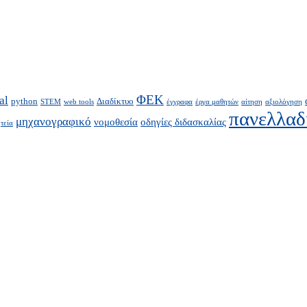
ΦΕΚ
al
python
Διαδίκτυο
STEM
web tools
έγγραφα
έργα μαθητών
αίτηση
αξιολόγηση
πανελλαδ
μηχανογραφικό
νομοθεσία
οδηγίες διδασκαλίας
τεία