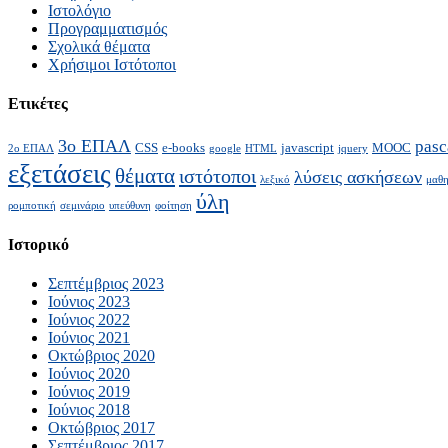
Ιστολόγιο
Προγραμματισμός
Σχολικά θέματα
Χρήσιμοι Ιστότοποι
Ετικέτες
3ο ΕΠΑΛ
pasc
CSS
e-books
javascript
MOOC
2ο ΕΠΑΛ
google
HTML
jquery
εξετάσεις
θέματα
ιστότοποι
λύσεις ασκήσεων
λεξικό
μαθη
ύλη
ρομποτική
σεμινάριο
υπεύθυνη
φοίτηση
Ιστορικό
Σεπτέμβριος 2023
Ιούνιος 2023
Ιούνιος 2022
Ιούνιος 2021
Οκτώβριος 2020
Ιούνιος 2020
Ιούνιος 2019
Ιούνιος 2018
Οκτώβριος 2017
Σεπτέμβριος 2017