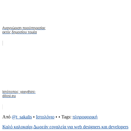
Αναγνώριση προϋπηρεσίας
εκτός δημοσίου τομέα
Ιστότοπος: ypeythini-
dilosi.eu
Από
@t_sakalis
•
Ιστολόγιο
•
• Tags:
πληροφορική
Καλό καλοκαίρι
Δωρεάν εργαλεία για web designers και developers