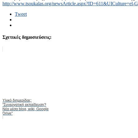
http://www.tsoukalas.org/newsArticle.aspx?ID=611&UICulture=el-
Tweet
Σχετικές δημοσιεύσεις:
Υλικό διημερίδας:
"Συνεργατική εκπαίδευση?
Νέα μέσα blog, wiki, Google
Drive"