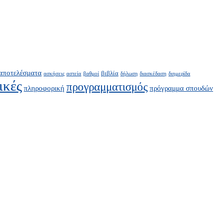
αποτελέσματα
βιβλία
ασκήσεις
αστεία
βαθμοί
δήλωση
διασκέδαση
διημερίδα
ικές
προγραμματισμός
πληροφορική
πρόγραμμα σπουδών