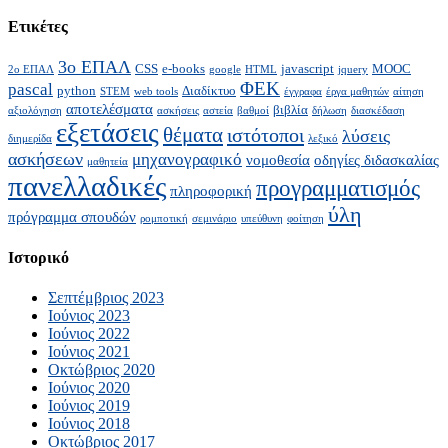
Ετικέτες
3ο ΕΠΑΛ
CSS
e-books
javascript
MOOC
2ο ΕΠΑΛ
google
HTML
jquery
ΦΕΚ
pascal
python
Διαδίκτυο
STEM
web tools
έγγραφα
έργα μαθητών
αίτηση
αποτελέσματα
βιβλία
αξιολόγηση
ασκήσεις
αστεία
βαθμοί
δήλωση
διασκέδαση
εξετάσεις
θέματα
ιστότοποι
λύσεις
διημερίδα
λεξικό
ασκήσεων
μηχανογραφικό
νομοθεσία
οδηγίες διδασκαλίας
μαθητεία
πανελλαδικές
προγραμματισμός
πληροφορική
ύλη
πρόγραμμα σπουδών
ρομποτική
σεμινάριο
υπεύθυνη
φοίτηση
Ιστορικό
Σεπτέμβριος 2023
Ιούνιος 2023
Ιούνιος 2022
Ιούνιος 2021
Οκτώβριος 2020
Ιούνιος 2020
Ιούνιος 2019
Ιούνιος 2018
Οκτώβριος 2017