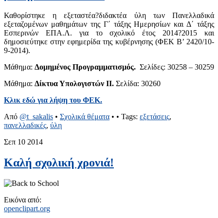
Καθορίστηκε η εξεταστέα?διδακτέα ύλη των Πανελλαδικά
εξεταζομένων μαθημάτων της Γ΄ τάξης Hμερησίων και Δ΄ τάξης
Εσπερινών ΕΠΑ.Λ. για το σχολικό έτος 2014?2015 και
δημοσιεύτηκε στην εφημερίδα της κυβέρνησης (ΦΕΚ Β’ 2420/10-
9-2014).
Μάθημα:
Δομημένος Προγραμματισμός.
Σελίδες: 30258 – 30259
Μάθημα:
Δίκτυα Υπολογιστών ΙΙ.
Σελίδα: 30260
Κλικ εδώ για λήψη του ΦΕΚ.
Από
@t_sakalis
•
Σχολικά θέματα
•
• Tags:
εξετάσεις
,
πανελλαδικές
,
ύλη
Σεπ
10
2014
Καλή σχολική χρονιά!
Εικόνα από:
openclipart.org