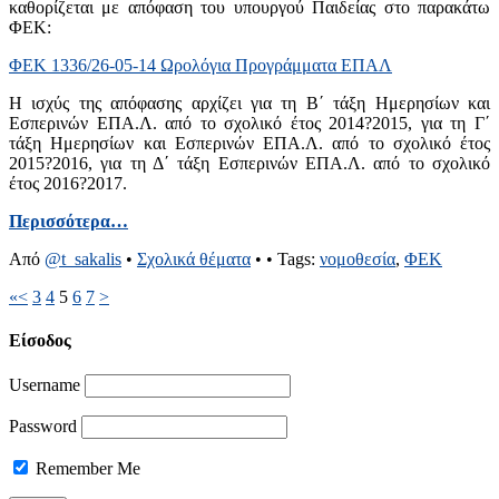
καθορίζεται με απόφαση του υπουργού Παιδείας στο παρακάτω
ΦΕΚ:
ΦΕΚ 1336/26-05-14 Ωρολόγια Προγράμματα ΕΠΑΛ
Η ισχύς της απόφασης αρχίζει για τη Β΄ τάξη Ημερησίων και
Εσπερινών ΕΠΑ.Λ. από το σχολικό έτος 2014?2015, για τη Γ΄
τάξη Ημερησίων και Εσπερινών ΕΠΑ.Λ. από το σχολικό έτος
2015?2016, για τη Δ΄ τάξη Εσπερινών ΕΠΑ.Λ. από το σχολικό
έτος 2016?2017.
Περισσότερα…
Από
@t_sakalis
•
Σχολικά θέματα
•
• Tags:
νομοθεσία
,
ΦΕΚ
«
<
3
4
5
6
7
>
Είσοδος
Username
Password
Remember Me