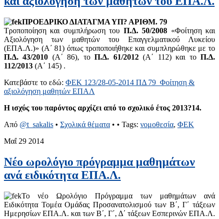
και αξιολόγηση των μαθητών του ΕΠΑ.Λ.
ΠΡΟΕΔΡΙΚΟ ΔΙΑΤΑΓΜΑ ΥΠ? ΑΡΙΘΜ. 79
Τροποποίηση και συμπλήρωση του
Π.Δ. 50/2008
«Φοίτηση και
Αξιολόγηση των μαθητών του Επαγγελματικού Λυκείου
(ΕΠΑ.Λ.)» (Α΄ 81) όπως τροποποιήθηκε και συμπληρώθηκε με το
Π.Δ. 43/2010
(Α΄ 86), το
Π.Δ. 61/2012
(Α΄ 112) και το
Π.Δ.
112/2013
(Α΄ 145) .
Κατεβάστε το εδώ:
ΦΕΚ 123/28-05-2014 ΠΔ 79_Φοίτηση &
αξιολόγηση μαθητών ΕΠΑΛ
Η ισχύς του παρόντος αρχίζει από το σχολικό έτος 2013?14.
Από
@t_sakalis
•
Σχολικά θέματα
•
• Tags:
νομοθεσία
,
ΦΕΚ
Μαΐ
29
2014
Νέο ωρολόγιο πρόγραμμα μαθημάτων
ανά ειδικότητα ΕΠΑ.Λ.
Το νέο Ωρολόγιο Πρόγραμμα των μαθημάτων ανά
Ειδικότητα Τομέα Ομάδας Προσανατολισμού των Β΄, Γ΄ τάξεων
Ημερησίων ΕΠΑ.Λ. και των B΄, Γ΄, Δ΄ τάξεων Εσπερινών ΕΠΑ.Λ.