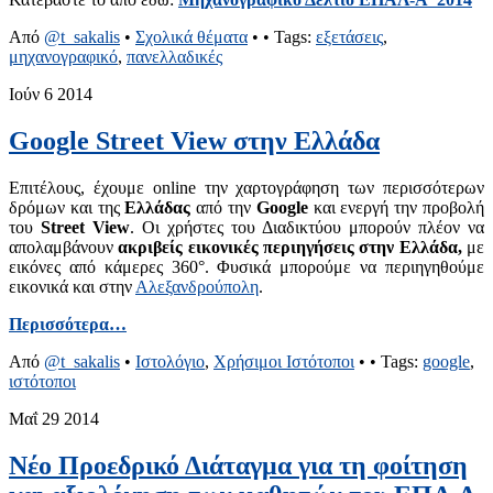
Από
@t_sakalis
•
Σχολικά θέματα
•
• Tags:
εξετάσεις
,
μηχανογραφικό
,
πανελλαδικές
Ιούν
6
2014
Google Street View στην Ελλάδα
Επιτέλους, έχουμε online την χαρτογράφηση των περισσότερων
δρόμων και της
Ελλάδας
από την
Google
και ενεργή την προβολή
του
Street View
. Οι χρήστες του Διαδικτύου μπορούν πλέον να
απολαμβάνουν
ακριβείς εικονικές περιηγήσεις στην Ελλάδα,
με
εικόνες από κάμερες 360°. Φυσικά μπορούμε να περιηγηθούμε
εικονικά και στην
Αλεξανδρούπολη
.
Περισσότερα…
Από
@t_sakalis
•
Ιστολόγιο
,
Χρήσιμοι Ιστότοποι
•
• Tags:
google
,
ιστότοποι
Μαΐ
29
2014
Νέο Προεδρικό Διάταγμα για τη φοίτηση