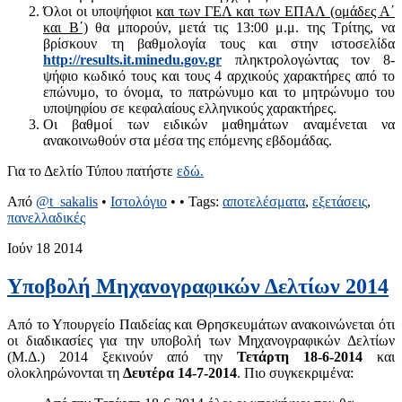
Όλοι οι υποψήφιοι
και των ΓΕΛ και των ΕΠΑΛ (ομάδες Α΄
και Β΄)
θα μπορούν, μετά τις 13:00 μ.μ. της Τρίτης, να
βρίσκουν τη βαθμολογία τους και στην ιστοσελίδα
http://results.it.minedu.gov.gr
πληκτρολογώντας τον 8-
ψήφιο κωδικό τους και τους 4 αρχικούς χαρακτήρες από το
επώνυμο, το όνομα, το πατρώνυμο και το μητρώνυμο του
υποψηφίου σε κεφαλαίους ελληνικούς χαρακτήρες.
Οι βαθμοί των ειδικών μαθημάτων αναμένεται να
ανακοινωθούν στα μέσα της επόμενης εβδομάδας.
Για το Δελτίο Τύπου πατήστε
εδώ.
Από
@t_sakalis
•
Ιστολόγιο
•
• Tags:
αποτελέσματα
,
εξετάσεις
,
πανελλαδικές
Ιούν
18
2014
Υποβολή Μηχανογραφικών Δελτίων 2014
Από το Υπουργείο Παιδείας και Θρησκευμάτων ανακοινώνεται ότι
οι διαδικασίες για την υποβολή των Μηχανογραφικών Δελτίων
(Μ.Δ.) 2014 ξεκινούν από την
Τετάρτη 18-6-2014
και
ολοκληρώνονται τη
Δευτέρα 14-7-2014
. Πιο συγκεκριμένα: