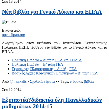
Σεπ
13
2014
Νέα βιβλία για Γενικό Λύκειο και ΕΠΑΛ
Εικόνα από:
openclipart.org
Αναρτήθηκαν στον ιστότοπο του Ινστιτούτου Εκπαιδευτικής
Πολιτικής (ΙΕΠ), τέσσερα νέα βιβλία για το Γενικό Λύκειο και το
ΕΠΑΛ.
Πολιτική Παιδεία – Α’ τάξη ΓΕΛ και ΕΠΑ.Λ
Πολιτική Παιδεία – Β’ τάξη ΓΕΛ
Εφαρμογές Πληροφορικής – Α’ τάξη ΓΕΛ
Βασικές Αρχές Κοινωνικών Επιστημών – Β’ τάξη ΓΕΛ
Από
@t_sakalis
•
Σχολικά θέματα
•
• Tags:
e-books
,
βιβλία
Σεπ
12
2014
Εξεταστέα?διδακτέα ύλη Πανελλαδικών
μαθημάτων 2014-15