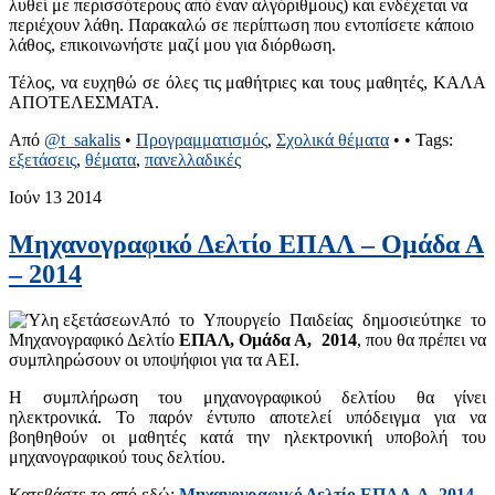
λυθεί με περισσότερους από έναν αλγόριθμους) και ενδέχεται να
περιέχουν λάθη. Παρακαλώ σε περίπτωση που εντοπίσετε κάποιο
λάθος, επικοινωνήστε μαζί μου για διόρθωση.
Τέλος, να ευχηθώ σε όλες τις μαθήτριες και τους μαθητές, ΚΑΛΑ
ΑΠΟΤΕΛΕΣΜΑΤΑ.
Από
@t_sakalis
•
Προγραμματισμός
,
Σχολικά θέματα
•
• Tags:
εξετάσεις
,
θέματα
,
πανελλαδικές
Ιούν
13
2014
Μηχανογραφικό Δελτίο ΕΠΑΛ – Ομάδα Α
– 2014
Από το Υπουργείο Παιδείας δημοσιεύτηκε το
Μηχανογραφικό Δελτίο
ΕΠΑΛ, Ομάδα Α, 2014
, που θα πρέπει να
συμπληρώσουν οι υποψήφιοι για τα ΑΕΙ.
Η συμπλήρωση του μηχανογραφικού δελτίου θα γίνει
ηλεκτρονικά. Το παρόν έντυπο αποτελεί υπόδειγμα για να
βοηθηθούν οι μαθητές κατά την ηλεκτρονική υποβολή του
μηχανογραφικού τους δελτίου.
Κατεβάστε το από εδώ:
Μηχανογραφικό Δελτίο ΕΠΑΛ-Α 2014