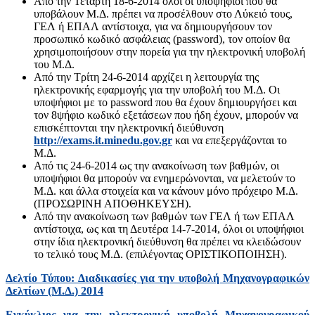
Από την Τετάρτη 18-6-2014 όλοι οι υποψήφιοι που θα
υποβάλουν Μ.Δ. πρέπει να προσέλθουν στο Λύκειό τους,
ΓΕΛ ή ΕΠΑΛ αντίστοιχα, για να δημιουργήσουν τον
προσωπικό κωδικό ασφάλειας (password), τον οποίον θα
χρησιμοποιήσουν στην πορεία για την ηλεκτρονική υποβολή
του Μ.Δ.
Από την Τρίτη 24-6-2014 αρχίζει η λειτουργία της
ηλεκτρονικής εφαρμογής για την υποβολή του Μ.Δ. Οι
υποψήφιοι με το password που θα έχουν δημιουργήσει και
τον 8ψήφιο κωδικό εξετάσεων που ήδη έχουν, μπορούν να
επισκέπτονται την ηλεκτρονική διεύθυνση
http://exams.it.minedu.gov.gr
και να επεξεργάζονται το
Μ.Δ.
Από τις 24-6-2014 ως την ανακοίνωση των βαθμών, οι
υποψήφιοι θα μπορούν να ενημερώνονται, να μελετούν το
Μ.Δ. και άλλα στοιχεία και να κάνουν μόνο πρόχειρο Μ.Δ.
(ΠΡΟΣΩΡΙΝΗ ΑΠΟΘΗΚΕΥΣΗ).
Από την ανακοίνωση των βαθμών των ΓΕΛ ή των ΕΠΑΛ
αντίστοιχα, ως και τη Δευτέρα 14-7-2014, όλοι οι υποψήφιοι
στην ίδια ηλεκτρονική διεύθυνση θα πρέπει να κλειδώσουν
το τελικό τους Μ.Δ. (επιλέγοντας ΟΡΙΣΤΙΚΟΠΟΙΗΣΗ).
Δελτίο Τύπου: Διαδικασίες για την υποβολή Μηχανογραφικών
Δελτίων (Μ.Δ.) 2014
Εγκύκλιος για την ηλεκτρονική υποβολή Μηχανογραφικού